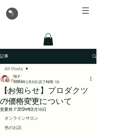
記事
All Posts
翔子
All Posts
2024年2月8日
読了時間: 1分
【お知らせ】プロダクツ
お知らせ
の価格変更について
はじめましての方へ
チャクラワーク
更新日：
2024年2月18日
オンラインサロン
色のお話