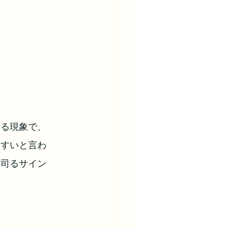
える現象で、
やすいと言わ
を司るサイン